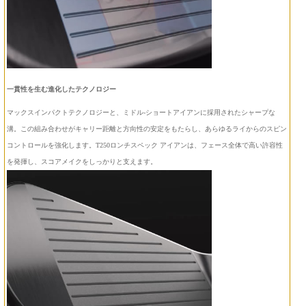
一貫性を生む進化したテクノロジー
マックスインパクトテクノロジーと、ミドル-ショートアイアンに採用されたシャープな
溝。この組み合わせがキャリー距離と方向性の安定をもたらし、あらゆるライからのスピン
コントロールを強化します。T250ロンチスペック アイアンは、フェース全体で高い許容性
を発揮し、スコアメイクをしっかりと支えます。