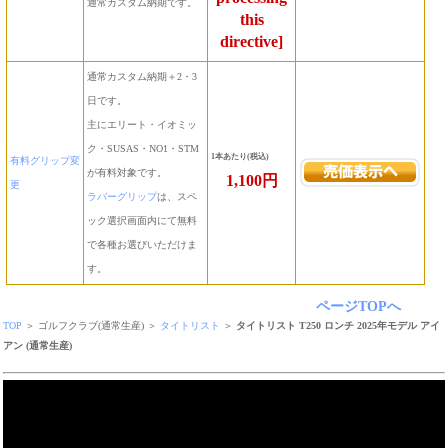
通常カスタム納期です。
this
directive]
通常カスタム納期＋2・3
日です。
主にエリート・イオミッ
ク・SUSAS・NO1・STM
1本あたり(税込)
有料グリップ変
が有料対象です。
1,100円
更
ラバーグリップ
は、スペ
ック選択画面内にて無料
で各種お選びいただけま
す。
ページTOPへ
TOP
＞ ゴルフクラブ(通常生産) ＞
タイトリスト
＞
タイトリスト T250 ロンチ 2025年モデル アイ
アン (通常生産)