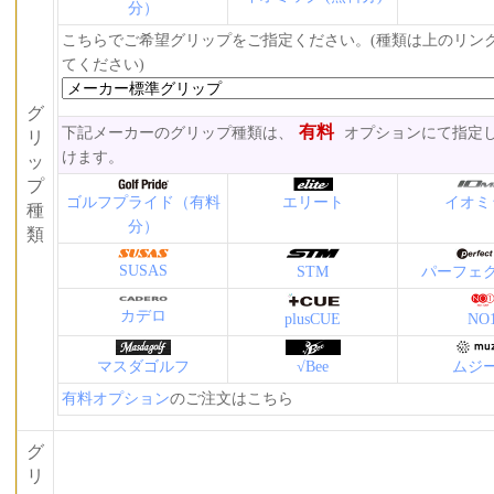
分）
こちらでご希望グリップをご指定ください。(種類は上のリン
てください)
グ
有料
下記メーカーのグリップ種類は、
オプションにて指定
リ
けます。
ッ
プ
ゴルフプライド（有料
エリート
イオミ
種
分）
類
SUSAS
STM
パーフェ
カデロ
plusCUE
NO
マスダゴルフ
√Bee
ムジ
有料オプション
のご注文はこちら
グ
リ