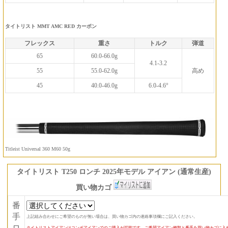
タイトリスト MMT AMC RED カーボン
フレックス
重さ
トルク
弾道
65
60.0-66.0g
4.1-3.2
55
55.0-62.0g
高め
45
40.0-46.0g
6.0-4.6°
Titleist Universal 360 M60 50g
タイトリスト T250 ロンチ 2025年モデル アイアン (通常生産)
買い物カゴ
番
手
上記組み合わせにご希望のものが無い場合は、買い物カゴ内の連絡事項欄にご記入ください。
ロ
タイトリストアイアンはコンボアイアンでのご購入が可能です。ご希望アイアン種類と番手を買い物カゴに入