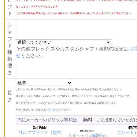
フ
だくことでコンボアイアンとなります。
ト
ご注文後不整合な部分がありましたら当社スタッフが連絡を入れさせていただきますのでご安心ください。
シ
ャ
フ
ト
その他フレックスやカスタムシャフト種類の販売は
お
種
せ
ください。
類
硬
さ
上記スペック表の標準長さに対して、標準長さまたは何インチ長さを増減するかお選びください。
長
純正系シャフトの場合、元のシャフト長の関係上、標準より0.25-0.5以上長く組めない場合がございます。
さ
長さ変更と純正グリップ以外のグリップを選択された場合は、納期約10日-2週間になります。
事前に確認したいお客様は
お問い合わせ
ください。
無料
下記メーカーのグリップ種類は、
にて指定していただ
ゴルフプライド（無料
エリート 
イオミック (無料分)