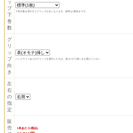
ッ
プ
下巻き数を増やすとグリップが太くなります。標準は1重巻きです。
下
巻
数
グ
リ
ッ
プ
バックラインありのグリップを選択した方は、表(オモテ)挿しをお選びください
向
き
左
右
の
指
定
販
売
1本あたり(税込)