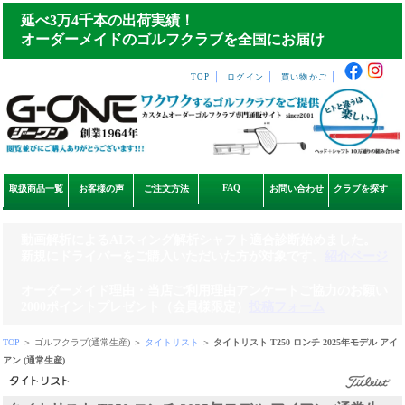
延べ3万4千本の出荷実績！
オーダーメイドのゴルフクラブを全国にお届け
｜
｜
｜
TOP
ログイン
買い物かご
FAQ
取扱商品一覧
お客様の声
ご注文方法
お問い合わせ
クラブを探す
動画解析によるAIスィング解析シャフト適合診断始めました。
新規にドライバーをご購入いただいた方が対象です。
紹介ページ
オーダーメイド理由・当店ご利用理由アンケートご協力のお願い
2000ポイントプレゼント（会員様限定）
投稿フォーム
TOP
＞ ゴルフクラブ(通常生産) ＞
タイトリスト
＞
タイトリスト T250 ロンチ 2025年モデル アイ
アン (通常生産)