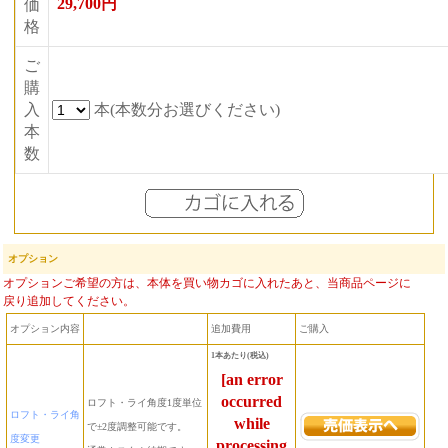
29,700円
価
格
ご
購
入
本(本数分お選びください)
本
数
オプション
オプションご希望の方は、本体を買い物カゴに入れたあと、当商品ページに
戻り追加してください。
オプション内容
追加費用
ご購入
1本あたり(税込)
[an error
occurred
ロフト・ライ角度1度単位
ロフト・ライ角
while
で±2度調整可能です。
度変更
processing