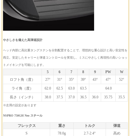
やさしさを備えた高弾道設計
ヘッド内部に高比重タングステンを分割配置することで、理想的な重心設計と高い安定性を
両立。安定したキャリーと弾道コントロールを実現し、ミスにやさしく再現性の高いショッ
トメイキングを可能にします。
5
6
7
8
9
PW
W
ロフト角（度）
27°
31°
35°
39°
43°
47°
52°
ライ角（度）
62.0
62.5
63.0
63.5
64.0
長さ（インチ）
38.0
37.5
37.0
36.5
36.0
35.75
35.5
※左用の設定があります
NSPRO 750GH Neo スチール
フレックス
重さ
トルク
弾道
S
78.0g
2.7-2.4°
高め