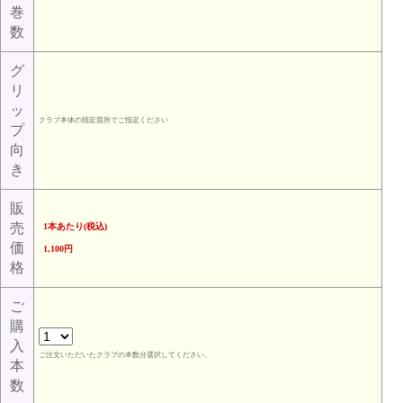
巻
数
グ
リ
ッ
クラブ本体の指定箇所でご指定ください
プ
向
き
販
売
1本あたり(税込)
価
1,100円
格
ご
購
入
ご注文いただいたクラブの本数分選択してください。
本
数