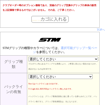
クラブオーダー時のオプション価格であり、別途のグリップ交換やグリップの単体の販売
を上記価格で承るものではございません。 その点、ご了承ください。
TOPへ
STMグリップの種類やカラーについては、
選択可能グリップ一覧ペー
ジ
を参照してください。
グリップ種
プルダウン内にあるグリップでも廃番により、ご希望に添えない場合があります。
類
表記のないものはM-60です。
Neo-1はバックラインありのみです。
バックライ
T-1 Light ALL ROUNDはバックライン無しのみです。
ンの有無
バックラインとは、グリップ裏側(指側)に縦に通っている膨らみのことです。バッ
クライン無ですと、グリップ形状(断面)は、丸になります。