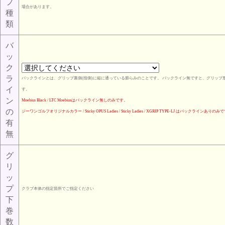
プ
場合があります。
種
類
バ
ッ
ク
ラ
バックラインとは、グリップ裏側(指側)に縦に通っている膨らみのことです。 バックライン無ですと、グリップ形
イ
す。
ン
Moebius Black / LTC Moebiusはバックライン無しのみです。
の
ジーワンゴルフオリジナルカラー / Sticky OPUS Ladies / Sticky Ladies / XGRIP TYPE-LJ はバックラインありのみ
有
無
グ
リ
ッ
プ
クラブ本体の指定箇所でご指定ください
下
巻
数