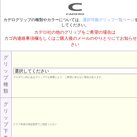
カデログリップの種類やカラーについては、
選択可能グリップ一覧ページ
してください。
カデロ社の他のグリップをご希望の場合は
カゴ内連絡事項欄もしくはご購入後のメールのやりとりにてお知らせ
さい
グ
リ
ッ
プ
プルダウン内にあるグリップでも廃番により、ご希望に添えない場合があります。
種
類
グ
リ
ッ
プ
クラブ本体の指定箇所でご指定ください
下