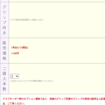
グ
リ
ッ
クラブ本体の指定箇所でご指定ください
プ
向
き
販
売
1本あたり(税込)
価
1,100円
格
ご
購
入
ご注文いただいたクラブの本数分選択してください。
本
数
クラブオーダー時のオプション価格であり、別途のグリップ交換やグリップの単体の販売を上記価
点、ご了承ください。