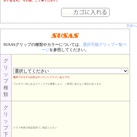
ざいません。 その点、ご了承ください。
TOPへ
SUSASグリップの種類やカラーについては、
選択可能グリップ一覧ペ
ージ
を参照してください。
グ
リ
ッ
藤田プロモデル以外はすべてバックラインありです。
プ
プルダウン内にあるグリップでも廃番により、ご希望に添えない場合があります。
種
類
グ
リ
ッ
プ
クラブ本体の指定箇所でご指定ください
下