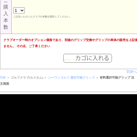
ご
購
入
ご注文いただいたクラブの本数分選択してください。
本
数
クラブオーダー時のオプション価格であり、別途のグリップ交換やグリップの単体の販売を上記
ません。 その点、ご了承ください
TOPへ
TOP
＞ ゴルフクラブ(カスタム) ＞
ジーワンゴルフ 選択可能グリップ
＞
有料選択可能グリップ 注
文画面