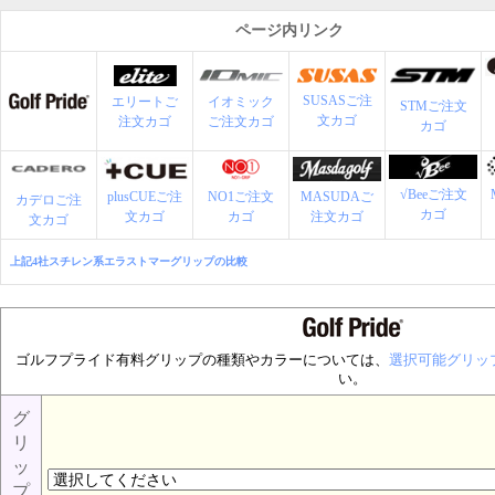
ページ内リンク
SUSASご注
エリートご
イオミック
STMご注文
文カゴ
注文カゴ
ご注文カゴ
カゴ
√Beeご注文
plusCUEご注
NO1ご注文
MASUDAご
カデロご注
カゴ
文カゴ
カゴ
注文カゴ
文カゴ
上記4社スチレン系エラストマーグリップの比較
ゴルフプライド有料グリップの種類やカラーについては、
選択可能グリッ
い。
グ
リ
ッ
プ