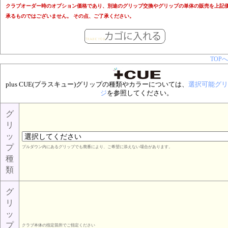
クラブオーダー時のオプション価格であり、別途のグリップ交換やグリップの単体の販売を上記
承るものではございません。 その点、ご了承ください。
TOPへ
plus CUE(プラスキュー)グリップの種類やカラーについては、
選択可能グリ
ジ
を参照してください。
グ
リ
ッ
プ
プルダウン内にあるグリップでも廃番により、ご希望に添えない場合があります。
種
類
グ
リ
ッ
プ
クラブ本体の指定箇所でご指定ください