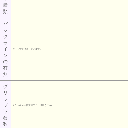
種
類
バ
ッ
ク
ラ
イ
グリップで決まっています。
ン
の
有
無
グ
リ
ッ
プ
クラブ本体の指定箇所でご指定ください
下
巻
数