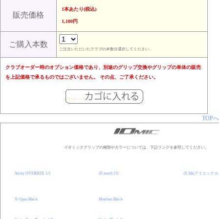
1本あたり(税込)
販売価格
1,100円
ご購入本数
ご注文いただいたクラブの本数分選択してください。
クラブオーダー時のオプション価格であり、別途のグリップ交換やグリップの単体の販売
を上記価格で承るものではございません。 その点、ご了承ください。
TOPへ
イオミックグリップの種類やカラーについては、下記リンクを参照してください。
Sticky OVERSIZE 3.5
iX touch 2.0
iX SA(アイエックス
X-Opus Black
Moebius Black