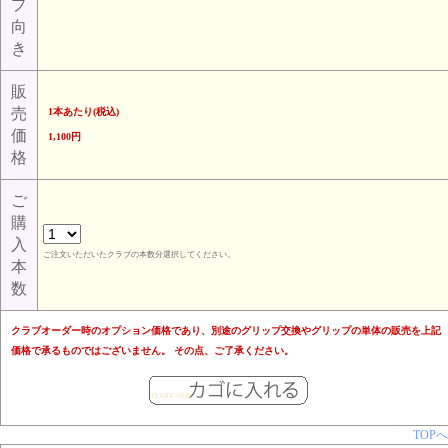
プ
向
き
販
売
1本あたり(税込)
価
1,100円
格
ご
購
入
ご注文いただいたクラブの本数分選択してください。
本
数
クラブオーダー時のオプション価格であり、別途のグリップ交換やグリップの単体の販売を上記
価格で承るものではございません。 その点、ご了承ください。
TOPへ