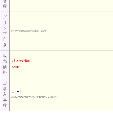
巻
数
グ
リ
ッ
クラブ本体の指定箇所でご指定ください
プ
向
き
販
売
1本あたり(税込)
価
1,100円
格
ご
購
入
ご注文いただいたクラブの本数分選択してください。
本
数