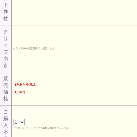
下
巻
数
グ
リ
ッ
クラブ本体の指定箇所でご指定ください
プ
向
き
販
売
1本あたり(税込)
価
1,100円
格
ご
購
入
ご注文いただいたクラブの本数分選択してください。
本