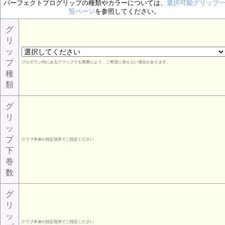
パーフェクトプログリップの種類やカラーについては、
選択可能グリップ
覧ページ
を参照してください。
グ
リ
ッ
プ
プルダウン内にあるグリップでも廃番により、ご希望に添えない場合があります。
種
類
グ
リ
ッ
プ
クラブ本体の指定箇所でご指定ください
下
巻
数
グ
リ
ッ
クラブ本体の指定箇所でご指定ください