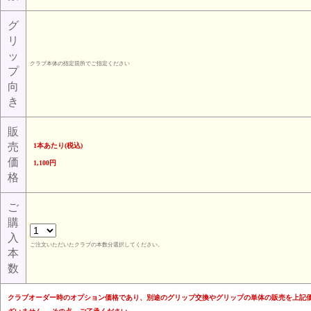
グ
リ
ッ
クラブ本体の指定箇所でご指定ください
プ
向
き
販
売
1本あたり(税込)
価
1,100円
格
ご
購
入
ご注文いただいたクラブの本数分選択してください。
本
数
クラブオーダー時のオプション価格であり、別途のグリップ交換やグリップの単体の販売を上記