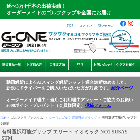
延べ3万4千本の出荷実績！
オーダーメイドのゴルフクラブを全国にお届け
｜
｜
｜
TOP
ログイン
買い物かご
FAQ
取扱商品一覧
お客様の声
ご注文方法
お問い合わせ
クラブを探す
動画解析によるAIスィング解析シャフト適合診断始めました。
新規にドライバーをご購入いただいた方が対象です。
紹介ページ
オーダーメイド理由・当店ご利用理由アンケートご協力のお願い
2000ポイントプレゼント（会員様限定）
投稿フォーム
TOP
＞ ゴルフクラブ(カスタム) ＞
ジーワンゴルフ 選択可能グリップ
＞
有料選択可能グリップ 注
文画面
有料選択可能グリップ エリート イオミック NO1 SUSAS
STM