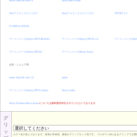
Sticky Opus Bi-color1.8
Sticky Black Army
iXx(アイエックスツー)2.3
iXxx(アイエックススリー)2.3
STICKY 2.3
X GRIP for DAIYA
アートシリーズ(Sticky OPUS BLACK)
アートシリーズ(Sticky OPUS3 2.3)
アートシリーズ(Sticky
アートシリーズ(Sticky OPUS2)
アートシリーズ(Sticky Army)
女性・ジュニア用
mimic Opus Bi-color 1.8
mimic
アートシリーズ(Sticky OPUS Ladies)
Sticky Ladies
Sticky Evolution Black Armor
については無料選択対応させていただいております。
グ
リ
ッ
カラー名が並んでおります。前者が本体色、後者がグリップエンド色です。 プルダウン内にあるグリップでも廃