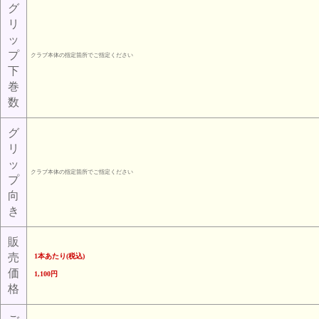
グ
リ
ッ
プ
クラブ本体の指定箇所でご指定ください
下
巻
数
グ
リ
ッ
クラブ本体の指定箇所でご指定ください
プ
向
き
販
売
1本あたり(税込)
価
1,100円
格