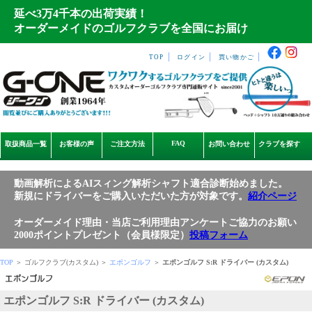
延べ3万4千本の出荷実績！
オーダーメイドのゴルフクラブを全国にお届け
｜
｜
｜
TOP
ログイン
買い物かご
FAQ
取扱商品一覧
お客様の声
ご注文方法
お問い合わせ
クラブを探す
動画解析によるAIスィング解析シャフト適合診断始めました。
新規にドライバーをご購入いただいた方が対象です。
紹介ページ
オーダーメイド理由・当店ご利用理由アンケートご協力のお願い
2000ポイントプレゼント（会員様限定）
投稿フォーム
TOP
＞ ゴルフクラブ(カスタム) ＞
エポンゴルフ
＞
エポンゴルフ S:R ドライバー (カスタム)
エポンゴルフ S:R ドライバー (カスタム)