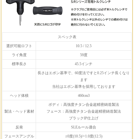
スペック表
選択可能ロフト
10.5 / 12.5
ライ角度
59度
標準長さ
45.5インチ
長さはエポン基準で、60度法ですと0.25インチ長くなり
ます
当社はエポン基準を採用しております
ヘッド体積
460cm3
ボディ：高強度チタン合金超精密鋳造製法
製法・ヘッド素材
フェース：高強度チタン合金超精密鋳造製法
ブラックIP仕上げ
反発
SLEルール適合
フェースアングル
±0度(10.5)/+1.0度(12.5)