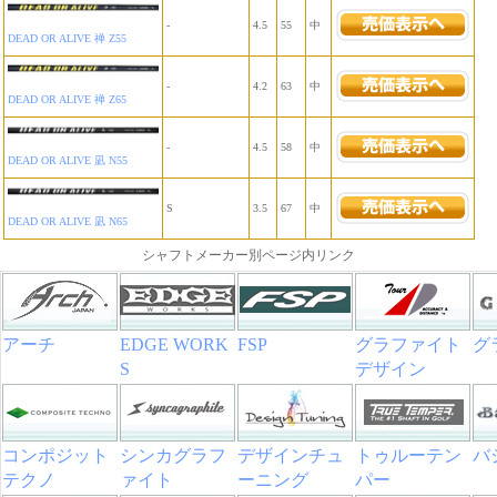
-
4.5
55
中
DEAD OR ALIVE 禅 Z55
-
4.2
63
中
DEAD OR ALIVE 禅 Z65
-
4.5
58
中
DEAD OR ALIVE 凪 N55
S
3.5
67
中
DEAD OR ALIVE 凪 N65
シャフトメーカー別ページ内リンク
アーチ
EDGE WORK
FSP
グラファイト
グ
S
デザイン
コンポジット
シンカグラフ
デザインチュ
トゥルーテン
バ
テクノ
ァイト
ーニング
パー