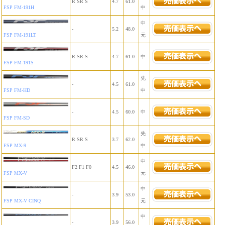
R SR S
4.7
61.0
FSP FM-191H
中
中
-
5.2
48.0
FSP FM-191LT
元
R SR S
4.7
61.0
中
FSP FM-191S
先
-
4.5
61.0
FSP FM-HD
中
-
4.5
60.0
中
FSP FM-SD
先
R SR S
3.7
62.0
FSP MX-9
中
中
F2 F1 F0
4.5
46.0
FSP MX-V
元
中
-
3.9
53.0
FSP MX-V CINQ
元
中
-
3.9
56.0