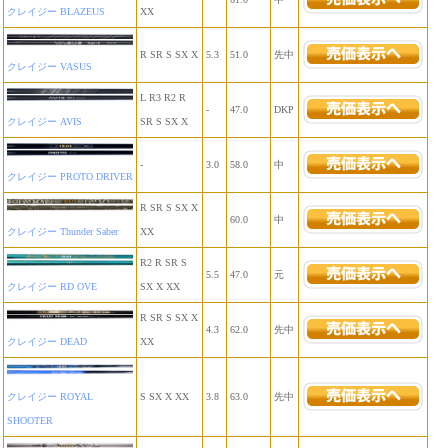
クレイジー BLAZEUS
XX
R SR S SX X
5.3
51.0
先中
クレイジー VASUS
L R3 R2 R
-
47.0
DKP
クレイジー AVIS
SR S SX X
-
3.0
58.0
中
クレイジー PROTO DRIVER
R SR S SX X
60.0
中
クレイジー Thunder Saber
XX
R2 R SR S
5.5
47.0
元
クレイジー RD OVE
SX X XX
R SR S SX X
4.3
62.0
先中
クレイジー DEAD
XX
クレイジー ROYAL
S SX X XX
3.8
63.0
先中
SHOOTER