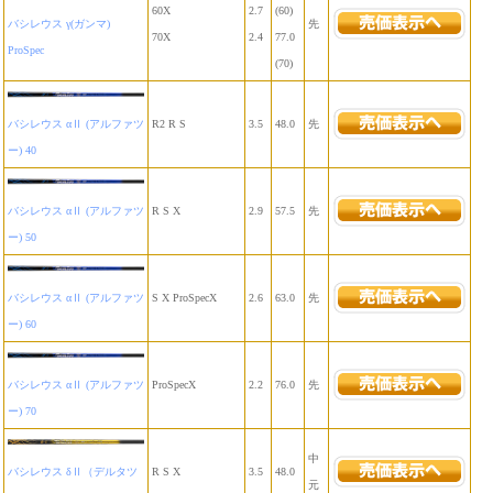
60X
2.7
(60)
バシレウス γ(ガンマ)
先
70X
2.4
77.0
ProSpec
(70)
バシレウス αⅡ (アルファツ
R2 R S
3.5
48.0
先
ー) 40
バシレウス αⅡ (アルファツ
R S X
2.9
57.5
先
ー) 50
バシレウス αⅡ (アルファツ
S X ProSpecX
2.6
63.0
先
ー) 60
バシレウス αⅡ (アルファツ
ProSpecX
2.2
76.0
先
ー) 70
中
バシレウス δⅡ（デルタツ
R S X
3.5
48.0
元