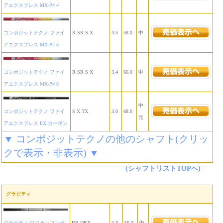
アエクスプレス MX-P# 4
コンポジットテクノ ファイ
R SR S X
4.5
58.0
中
アエクスプレス MX-P# 5
コンポジットテクノ ファイ
R SR S X
3.4
66.0
中
アエクスプレス MX-P# 6
中
コンポジットテクノ ファイ
S X TX
3.0
68.0
元
アエクスプレス EX カーボン
▼ コンポジットテクノの他のシャフト(クリッ
クで表示・非表示) ▼
(シャフトリストTOPへ)
グラビティ
グラビティ ワクチンコンポ
DR DRX
3.8
56.0
中