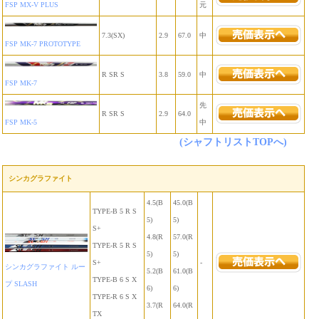
FSP MX-V PLUS
元
7.3(SX)
2.9
67.0
中
FSP MK-7 PROTOTYPE
R SR S
3.8
59.0
中
FSP MK-7
先
R SR S
2.9
64.0
FSP MK-5
中
(シャフトリストTOPへ)
シンカグラファイト
4.5(B
45.0(B
TYPE-B 5 R S
5)
5)
S+
4.8(R
57.0(R
TYPE-R 5 R S
5)
5)
S+
-
シンカグラファイト ルー
5.2(B
61.0(B
TYPE-B 6 S X
プ SLASH
6)
6)
TYPE-R 6 S X
3.7(R
64.0(R
TX