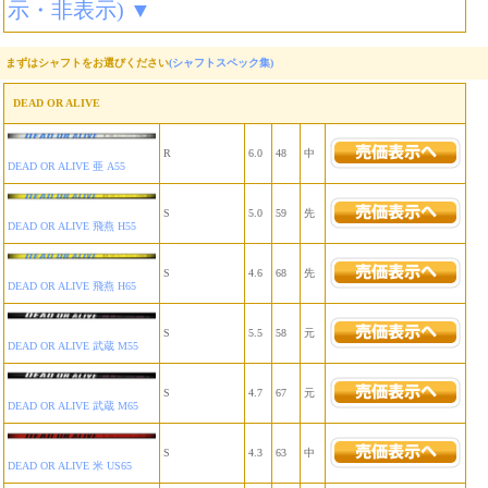
示・非表示) ▼
まずはシャフトをお選びください
(シャフトスペック集)
DEAD OR ALIVE
R
6.0
48
中
DEAD OR ALIVE 亜 A55
S
5.0
59
先
DEAD OR ALIVE 飛燕 H55
S
4.6
68
先
DEAD OR ALIVE 飛燕 H65
S
5.5
58
元
DEAD OR ALIVE 武蔵 M55
S
4.7
67
元
DEAD OR ALIVE 武蔵 M65
S
4.3
63
中
DEAD OR ALIVE 米 US65