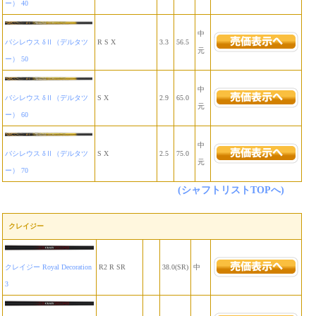
ー） 40
中
バシレウス δⅡ（デルタツ
R S X
3.3
56.5
元
ー） 50
中
バシレウス δⅡ（デルタツ
S X
2.9
65.0
元
ー） 60
中
バシレウス δⅡ（デルタツ
S X
2.5
75.0
元
ー） 70
(シャフトリストTOPへ)
クレイジー
クレイジー Royal Decoration
R2 R SR
38.0(SR)
中
3