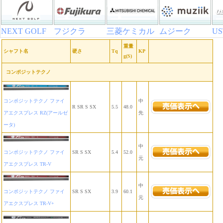
NEXT GOLF
フジクラ
三菱ケミカル
ムジーク
U
重量
シャフト名
硬さ
Tq
KP
g(S)
コンポジットテクノ
コンポジットテクノ ファイ
中
R SR S SX
5.5
48.0
アエクスプレス RZ(アールゼ
先
ータ)
中
コンポジットテクノ ファイ
SR S SX
5.4
52.0
元
アエクスプレス TR-V
中
コンポジットテクノ ファイ
SR S SX
3.9
60.1
元
アエクスプレス TR-V+