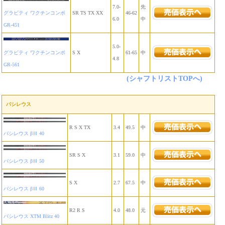
7.0-
先
グラビティ ワクチンコンポ
SR TS TX XX
46-62
6.0
中
GR-451
5.0-
グラビティ ワクチンコンポ
S X
61-65
中
4.8
GR-561
(シャフトリストTOPへ)
バシレウス
R S X TX
3.4
49.5
中
バシレウス βⅢ 40
SR S X
3.1
59.0
中
バシレウス βⅢ 50
S X
2.7
67.5
中
バシレウス βⅢ 60
R2 R S
4.0
48.0
元
バシレウス XTM Blitz 40