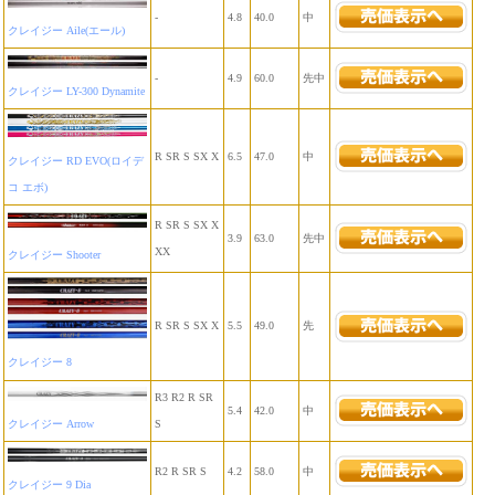
-
4.8
40.0
中
クレイジー Aile(エール)
-
4.9
60.0
先中
クレイジー LY-300 Dynamite
R SR S SX X
6.5
47.0
中
クレイジー RD EVO(ロイデ
コ エボ)
R SR S SX X
3.9
63.0
先中
XX
クレイジー Shooter
R SR S SX X
5.5
49.0
先
クレイジー 8
R3 R2 R SR
5.4
42.0
中
クレイジー Arrow
S
R2 R SR S
4.2
58.0
中
クレイジー 9 Dia