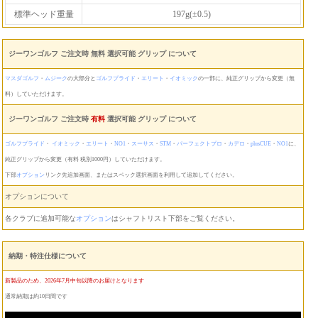
標準ヘッド重量
197g(±0.5)
ジーワンゴルフ ご注文時 無料 選択可能 グリップ について
マスダゴルフ
・
ムジーク
の大部分と
ゴルフプライド
・
エリート
・
イオミック
の一部に、純正グリップから変更（無
料）していただけます。
ジーワンゴルフ ご注文時
有料
選択可能 グリップ について
ゴルフプライド
・
イオミック
・
エリート
・
NO1
・
スーサス
・
STM
・
パーフェクトプロ
・
カデロ
・
plusCUE
・
NO1
に、
純正グリップから変更（有料 税別1000円）していただけます。
下部
オプション
リンク先追加画面、またはスペック選択画面を利用して追加してください。
オプションについて
各クラブに追加可能な
オプション
はシャフトリスト下部をご覧ください。
納期・特注仕様について
新製品のため、2026年7月中旬以降のお届けとなります
通常納期は約10日間です