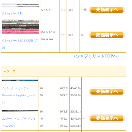
S SX X
3.3
68.0
中元
クレイジー 9 Pt
R2 R SR S
5.2
50.0
中
SX X XX
クレイジー REGENESIS LY-
03
(シャフトリストTOPへ)
ムジーク
ムジーク ドガッティ
40
40(5.0)
40(45.0)
-
Generation Sapphire カーボ
50
50(4.2)
50(54.0)
ン
30
30(8.6)
30(38.1)
ムジーク バンブー プレミ
40
40(6.1)
40(46.0)
中
アム 2024
50
50(5.2)
50(55.8)