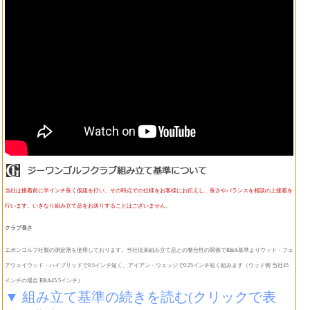
当社は接着前に半インチ長く仮組を行い、その時点での仕様をお客様にお伝えし、長さやバランスを相談の上接着を
行います。いきなり組み立て品をお送りすることはございません。
クラブ長さ
エポンゴルフ社製の測定器を使用しております。当社従来組み立て品との整合性の関係でR&A基準よりウッド・フェ
アウェイウッド・ハイブリッドで0.5インチ短く、アイアン・ウェッジで0.25インチ短く組みます（ウッド例 当社45
インチの場合 R&A45.5インチ）
▼ 組み立て基準の続きを読む(クリックで表