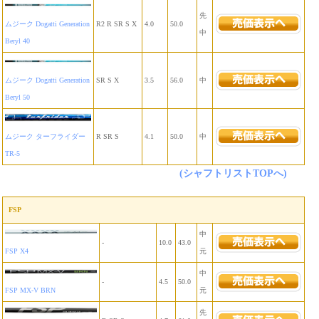
先
ムジーク Dogatti Generation
R2 R SR S X
4.0
50.0
中
Beryl 40
ムジーク Dogatti Generation
SR S X
3.5
56.0
中
Beryl 50
ムジーク ターフライダー
R SR S
4.1
50.0
中
TR-5
(シャフトリストTOPへ)
FSP
中
-
10.0
43.0
FSP X4
元
中
-
4.5
50.0
FSP MX-V BRN
元
先