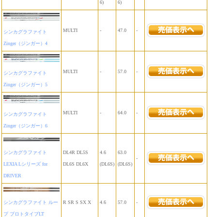
6)
6)
MULTI
-
47.0
-
シンカグラファイト
Zinger（ジンガー）4
MULTI
-
57.0
-
シンカグラファイト
Zinger（ジンガー）5
MULTI
-
64.0
-
シンカグラファイト
Zinger（ジンガー）6
シンカグラファイト
DL4R DL5S
4.6
63.0
-
LEXIA Lシリーズ for
DL6S DL6X
(DL6S)
(DL6S)
DRIVER
シンカグラファイト ルー
R SR S SX X
4.6
57.0
-
プ プロトタイプLT