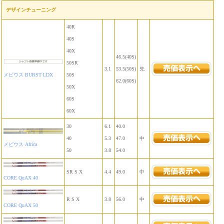
デザインチューニング
40R
40S
40X
46.5(40S)
50SR
3.1
53.5(50S)
先
メビウス BURST LDX
50S
62.0(60S)
50X
60S
60X
30
6.1
40.0
40
5.3
47.0
中
メビウス Africa
50
3.8
54.0
SR S X
4.4
49.0
中
CORE QuAX 40
R S X
3.8
56.0
中
CORE QuAX 50