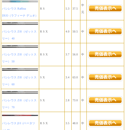
中
バシレウス Raffina
R S
5.3
37.5
元
DUO（ラフィーナ デュオ）
バシレウス ZⅢ（ゼットス
R S X
4.0
50.5
中
リー） 40
バシレウス ZⅢ（ゼットス
R S X
3.7
56.0
中
リー） 50
バシレウス ZⅢ（ゼットス
S X
3.4
63.0
中
リー） 60
バシレウス ZⅢ（ゼットス
S X
2.8
73.0
中
リー） 70
バシレウス βⅡ (ベータツ
R S X
3.5
48.0
中