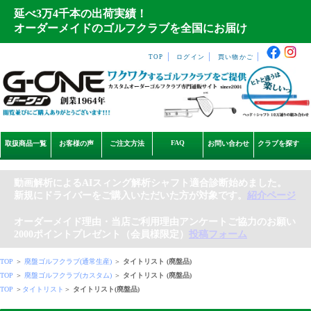
延べ3万4千本の出荷実績！
オーダーメイドのゴルフクラブを全国にお届け
｜
｜
｜
TOP
ログイン
買い物かご
FAQ
取扱商品一覧
お客様の声
ご注文方法
お問い合わせ
クラブを探す
動画解析によるAIスィング解析シャフト適合診断始めました。
新規にドライバーをご購入いただいた方が対象です。
紹介ページ
オーダーメイド理由・当店ご利用理由アンケートご協力のお願い
2000ポイントプレゼント（会員様限定）
投稿フォーム
TOP
＞
廃盤ゴルフクラブ(通常生産)
＞
タイトリスト (廃盤品)
TOP
＞
廃盤ゴルフクラブ(カスタム)
＞
タイトリスト (廃盤品)
TOP
＞
タイトリスト
＞
タイトリスト(廃盤品)